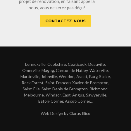
projet de rénovation, en faisant appel à
nous, vous ne serez pas déçu!
CONTACTEZ-NOUS
Lennoxville, Cookshire, Coaticook, Deauville,
Omerville, Magog, Canton de Hatley, Waterville,
Martinville, Johnville, Weedon, Ascot, Bury, Stoke,
Rock Forest, Saint-Francois Xavier de Brompton,
Saint-Élie, Saint-Denis de Brompton, Richmond,
Melbourne, Windsor, East-Angus, Sawyerville,
Eaton-Corner, Ascot-Corner...
Web Design by Clarus Illico