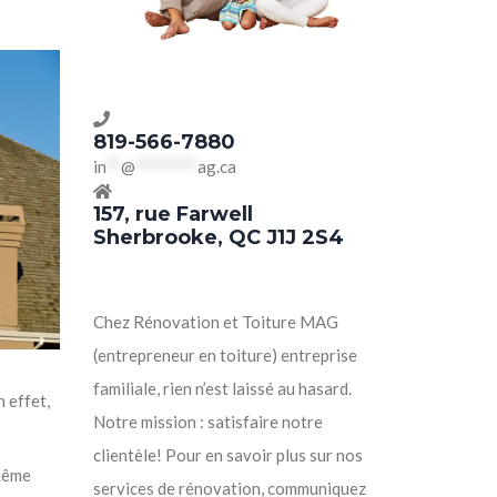
819-566-7880
in
**
@
********
ag.ca
157, rue Farwell
Sherbrooke, QC J1J 2S4
Chez Rénovation et Toiture MAG
(entrepreneur en toiture) entreprise
familiale, rien n’est laissé au hasard.
n effet,
Notre mission : satisfaire notre
clientèle! Pour en savoir plus sur nos
 même
services de rénovation, communiquez