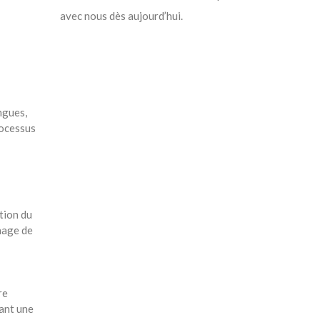
avec nous dès aujourd’hui.
ngues,
rocessus
tion du
chage de
re
ant une